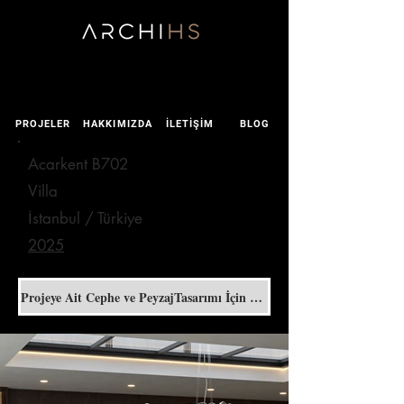
PROJELER
HAKKIMIZDA
İLETİŞİM
BLOG
Acarkent B702
Villa
İstanbul / Türkiye
2025
Projeye Ait Cephe ve PeyzajTasarımı İçin Tıklayın